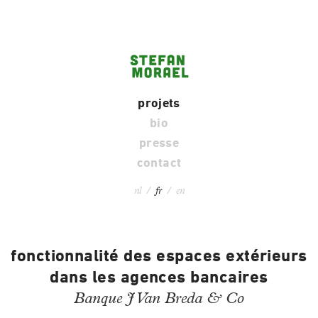
projets
bio
presse
contact
nl
/
fr
/
en
fonctionnalité des espaces extérieurs
dans les agences bancaires
Banque J Van Breda & Co