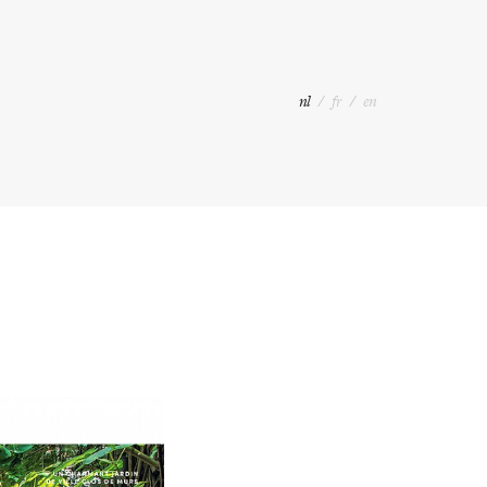
nl
/
fr
/
en