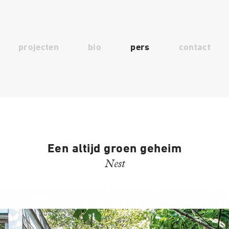
projecten
bio
pers
contact
Een altijd groen geheim
Nest